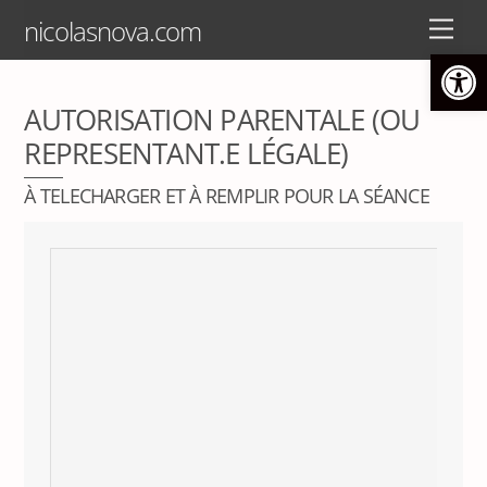
Skip
Back
nicolasnova.com
Men
to
To
Ouvrir la barre d’outils
content
Top
AUTORISATION PARENTALE (OU
REPRESENTANT.E LÉGALE)
À TELECHARGER ET À REMPLIR POUR LA SÉANCE