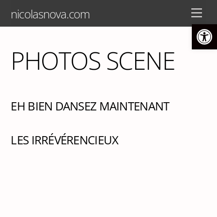
Skip
Back
nicolasnova.com
Men
to
To
Ouvrir la barre d’outils
content
Top
PHOTOS SCENE
EH BIEN DANSEZ MAINTENANT
LES IRRÉVÉRENCIEUX