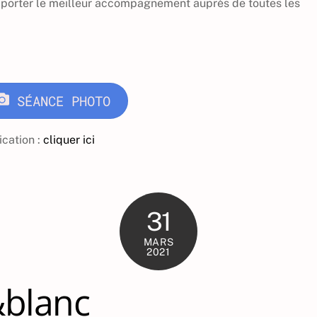
apporter le meilleur accompagnement auprès de toutes les
SÉANCE PHOTO
ication :
cliquer ici
31
MARS
2021
&blanc