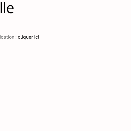
lle
ication :
cliquer ici