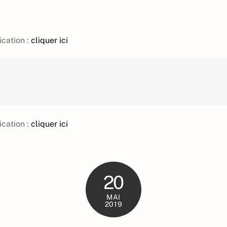
ication :
cliquer ici
ication :
cliquer ici
20
MAI
2019