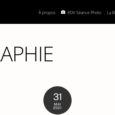
Back
To
À propos
RDV Séance Photo
La B
Top
APHIE
31
MAI
2021