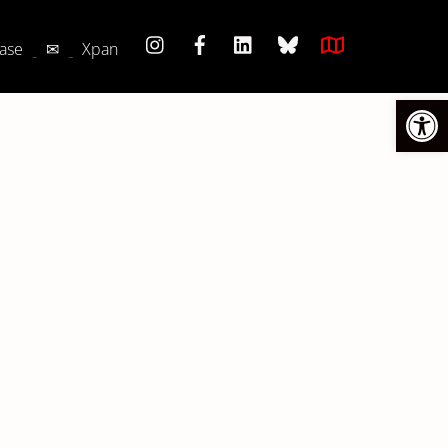
ase
✉
Xpan
Ouvrir la barre d’outils