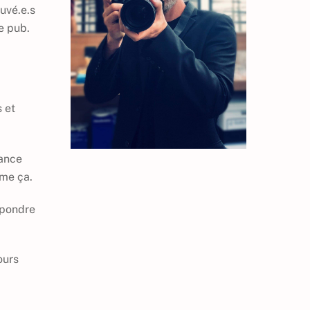
uvé.e.s
e pub.
s et
tance
ime ça.
épondre
ours