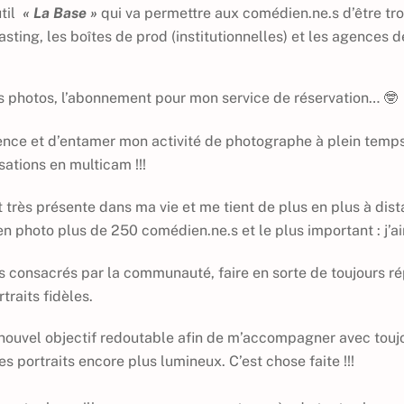
til
« La Base »
qui va permettre aux comédien.ne.s d’être tro
asting, les boîtes de prod (institutionnelles) et les agences d
es photos, l’abonnement pour mon service de réservation… 🤓
mittence et d’entamer mon activité de photographe à plein temp
sations en multicam !!!
 est très présente dans ma vie et me tient de plus en plus à dis
 en photo plus de 250 comédien.ne.s et le plus important : j’a
s consacrés par la communauté, faire en sorte de toujours r
rtraits fidèles.
n nouvel objectif redoutable afin de m’accompagner avec touj
s portraits encore plus lumineux. C’est chose faite !!!