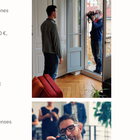
nnes
0 €,
t
penses